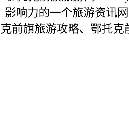
影响力的一个旅游资讯网
克前旗旅游攻略、鄂托克