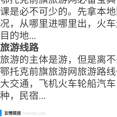
课是必不可少的。先拿本地
况，从哪里进哪里出，火车
目的地...
旅游线路
旅游的主体是游，但是离不
鄂托克前旗旅游网旅游路线
大交通，飞机火车轮船汽车
种，民宿...
友情链接
Friendly Link