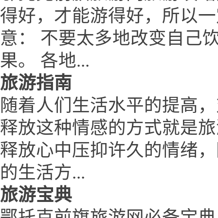
得好，才能游得好，所以一
意： 不要太多地改变自己
果。 各地...
旅游指南
随着人们生活水平的提高，
释放这种情感的方式就是旅
释放心中压抑许久的情绪，
的生活方...
旅游宝典
鄂托克前旗旅游网必备宝典 