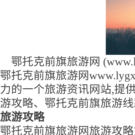
鄂托克前旗旅游网 (www.lygx
鄂托克前旗旅游网www.lyg
力的一个旅游资讯网站,提
游攻略、鄂托克前旗旅游线
旅游攻略
鄂托克前旗旅游网旅游攻略